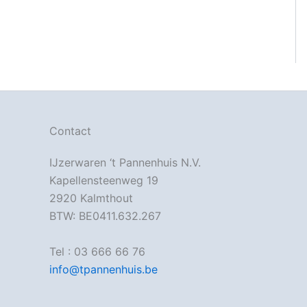
Contact
IJzerwaren ‘t Pannenhuis N.V.
Kapellensteenweg 19
2920 Kalmthout
BTW: BE0411.632.267
Tel : 03 666 66 76
info@tpannenhuis.be