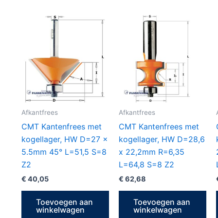
Afkantfrees
Afkantfrees
CMT Kantenfrees met
CMT Kantenfrees met
kogellager, HW D=27 x
kogellager, HW D=28,6
5.5mm 45° L=51,5 S=8
x 22,2mm R=6,35
Z2
L=64,8 S=8 Z2
€
40,05
€
62,68
Toevoegen aan
Toevoegen aan
winkelwagen
winkelwagen