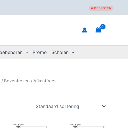
GESLOTEN
toebehoren
Promo
Scholen
n
/
Bovenfrezen
/ Afkantfrees