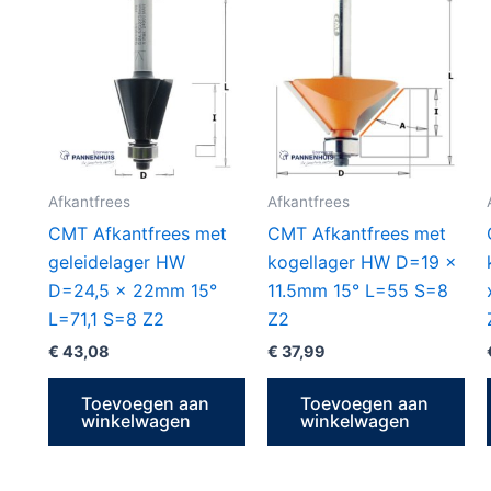
Afkantfrees
Afkantfrees
CMT Afkantfrees met
CMT Afkantfrees met
geleidelager HW
kogellager HW D=19 x
D=24,5 x 22mm 15°
11.5mm 15° L=55 S=8
L=71,1 S=8 Z2
Z2
€
43,08
€
37,99
Toevoegen aan
Toevoegen aan
winkelwagen
winkelwagen