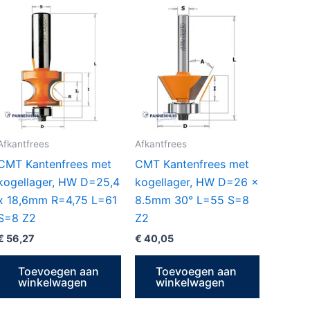
Afkantfrees
Afkantfrees
CMT Kantenfrees met
CMT Kantenfrees met
kogellager, HW D=25,4
kogellager, HW D=26 x
x 18,6mm R=4,75 L=61
8.5mm 30° L=55 S=8
S=8 Z2
Z2
€
56,27
€
40,05
Toevoegen aan
Toevoegen aan
winkelwagen
winkelwagen