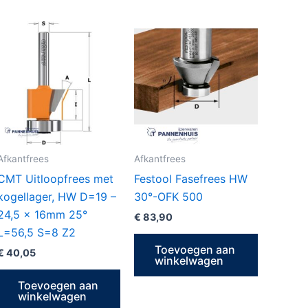
Afkantfrees
Afkantfrees
CMT Uitloopfrees met
Festool Fasefrees HW
kogellager, HW D=19 –
30°-OFK 500
24,5 x 16mm 25°
€
83,90
L=56,5 S=8 Z2
Toevoegen aan
€
40,05
winkelwagen
Toevoegen aan
winkelwagen