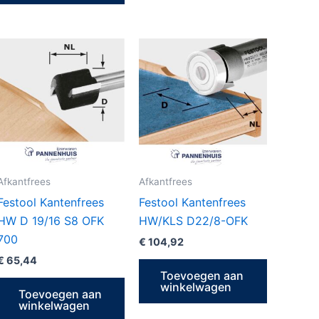
Afkantfrees
Afkantfrees
Festool Kantenfrees
Festool Kantenfrees
HW D 19/16 S8 OFK
HW/KLS D22/8-OFK
700
€
104,92
€
65,44
Toevoegen aan
winkelwagen
Toevoegen aan
winkelwagen