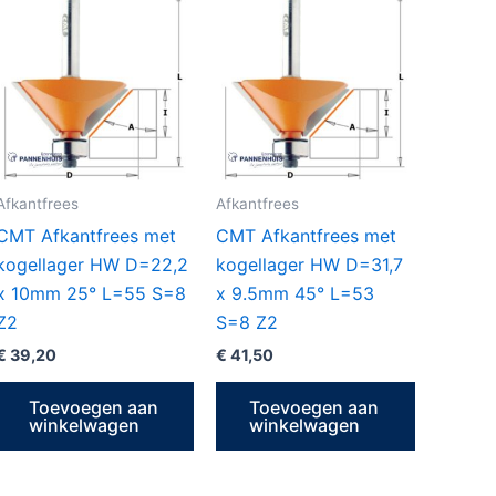
Afkantfrees
Afkantfrees
CMT Afkantfrees met
CMT Afkantfrees met
kogellager HW D=22,2
kogellager HW D=31,7
x 10mm 25° L=55 S=8
x 9.5mm 45° L=53
Z2
S=8 Z2
€
39,20
€
41,50
Toevoegen aan
Toevoegen aan
winkelwagen
winkelwagen