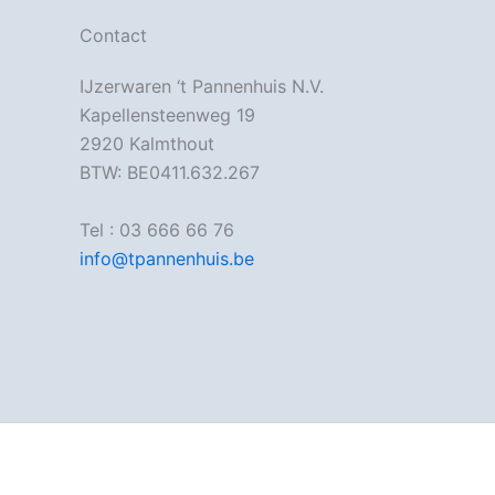
Contact
IJzerwaren ‘t Pannenhuis N.V.
Kapellensteenweg 19
2920 Kalmthout
BTW: BE0411.632.267
Tel : 03 666 66 76
info@tpannenhuis.be