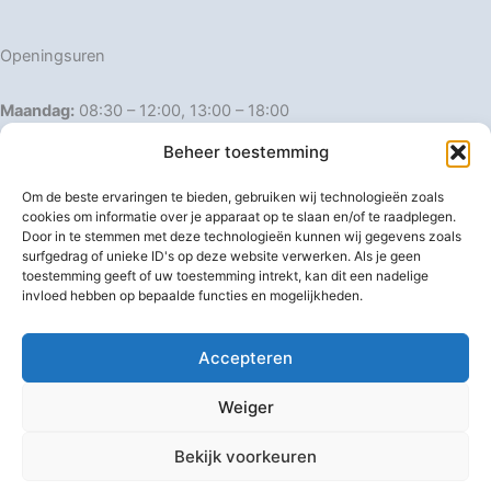
Openingsuren
Maandag:
08:30 – 12:00, 13:00 – 18:00
Dinsdag:
08:30 – 12:00, 13:00 – 18:00
Beheer toestemming
Woensdag:
08:30 – 12:00, 13:00 – 18:00
Donderdag:
08:30 – 12:00, 13:00 – 18:00
Om de beste ervaringen te bieden, gebruiken wij technologieën zoals
Vrijdag:
08:30 – 12:00, 13:00 – 18:00
cookies om informatie over je apparaat op te slaan en/of te raadplegen.
Door in te stemmen met deze technologieën kunnen wij gegevens zoals
Zaterdag:
08:30 – 16:00
surfgedrag of unieke ID's op deze website verwerken. Als je geen
Zondag:
Gesloten
toestemming geeft of uw toestemming intrekt, kan dit een nadelige
invloed hebben op bepaalde functies en mogelijkheden.
Afwijkende openingsuren
Accepteren
Weiger
Bekijk voorkeuren
Copyright © 2026 IJzerwaren 't Pannenhuis