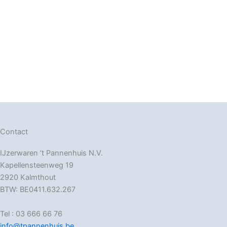
Contact
IJzerwaren ‘t Pannenhuis N.V.
Kapellensteenweg 19
2920 Kalmthout
BTW: BE0411.632.267
Tel : 03 666 66 76
info@tpannenhuis.be