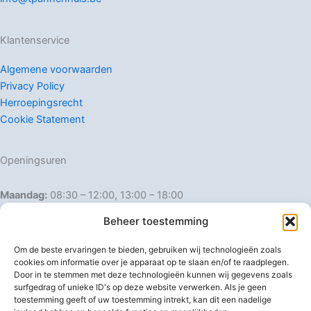
Klantenservice
Algemene voorwaarden
Privacy Policy
Herroepingsrecht
Cookie Statement
Openingsuren
Maandag:
08:30 – 12:00, 13:00 – 18:00
Dinsdag:
08:30 – 12:00, 13:00 – 18:00
Beheer toestemming
Woensdag:
08:30 – 12:00, 13:00 – 18:00
Donderdag:
08:30 – 12:00, 13:00 – 18:00
Om de beste ervaringen te bieden, gebruiken wij technologieën zoals
Vrijdag:
08:30 – 12:00, 13:00 – 18:00
cookies om informatie over je apparaat op te slaan en/of te raadplegen.
Door in te stemmen met deze technologieën kunnen wij gegevens zoals
Zaterdag:
08:30 – 16:00
surfgedrag of unieke ID's op deze website verwerken. Als je geen
Zondag:
Gesloten
toestemming geeft of uw toestemming intrekt, kan dit een nadelige