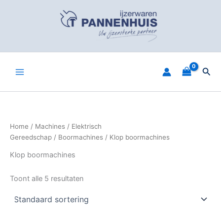
Spring
naar
de
inhoud
Zoe
Home
/
Machines
/
Elektrisch
Gereedschap
/
Boormachines
/ Klop boormachines
Klop boormachines
Toont alle 5 resultaten