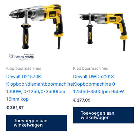
Klop boormachines
Klop boormachines
Dewalt D21570K
Dewalt DWD522KS
Klopboor/diamantboormachine,
Klopboormachine 0-
1300W, 0-1250/0-3500tpm,
1250/0-3500tpm 950W
16mm kop
€
277,09
€
361,87
Toevoegen aan
winkelwagen
Toevoegen aan
winkelwagen