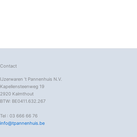
Contact
IJzerwaren ‘t Pannenhuis N.V.
Kapellensteenweg 19
2920 Kalmthout
BTW: BE0411.632.267
Tel : 03 666 66 76
info@tpannenhuis.be