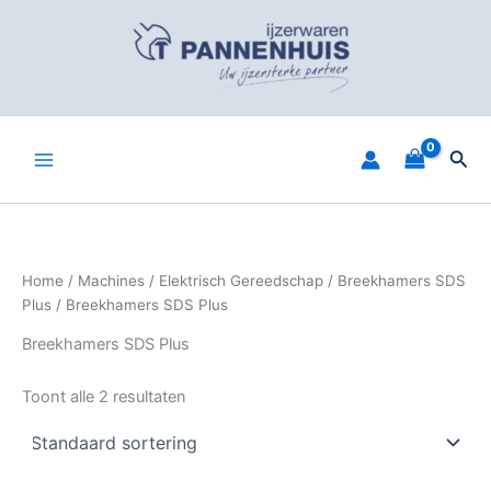
Spring
naar
de
inhoud
Zoe
Home
/
Machines
/
Elektrisch Gereedschap
/
Breekhamers SDS
Plus
/ Breekhamers SDS Plus
Breekhamers SDS Plus
Toont alle 2 resultaten