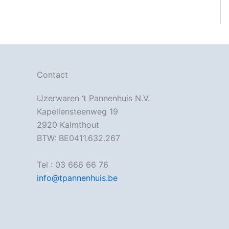
Contact
IJzerwaren ‘t Pannenhuis N.V.
Kapellensteenweg 19
2920 Kalmthout
BTW: BE0411.632.267
Tel : 03 666 66 76
info@tpannenhuis.be