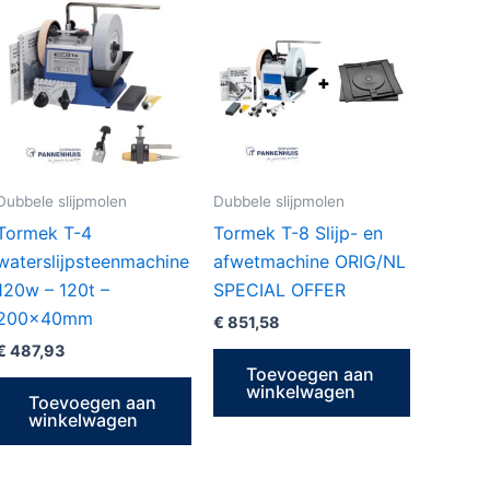
Dubbele slijpmolen
Dubbele slijpmolen
Tormek T-4
Tormek T-8 Slijp- en
waterslijpsteenmachine
afwetmachine ORIG/NL
120w – 120t –
SPECIAL OFFER
200x40mm
€
851,58
€
487,93
Toevoegen aan
winkelwagen
Toevoegen aan
winkelwagen