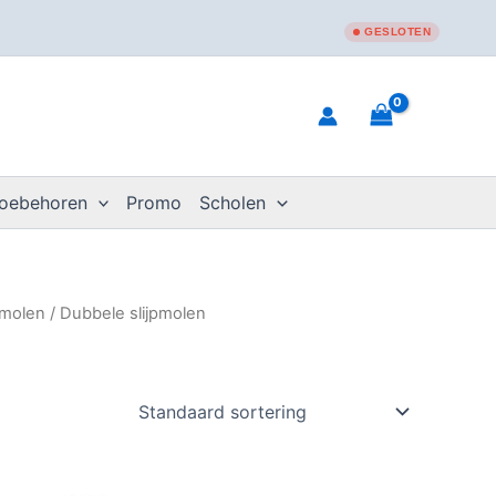
GESLOTEN
toebehoren
Promo
Scholen
pmolen
/ Dubbele slijpmolen