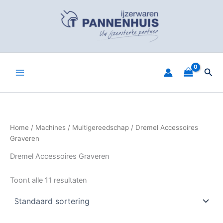
Spring
naar
de
inhoud
Zoe
Home
/
Machines
/
Multigereedschap
/ Dremel Accessoires
Graveren
Dremel Accessoires Graveren
Toont alle 11 resultaten