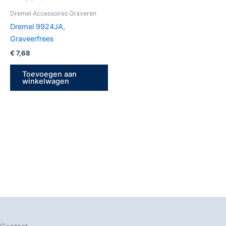
Dremel Accessoires Graveren
Dremel 9924JA,
Graveerfrees
€
7,68
Toevoegen aan
winkelwagen