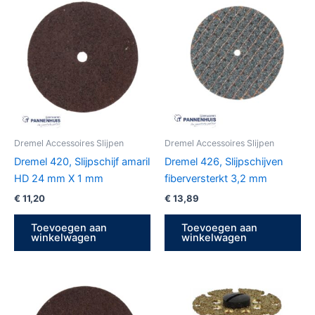
Dremel Accessoires Slijpen
Dremel Accessoires Slijpen
Dremel 420, Slijpschijf amaril
Dremel 426, Slijpschijven
HD 24 mm X 1 mm
fiberversterkt 3,2 mm
€
11,20
€
13,89
Toevoegen aan
Toevoegen aan
winkelwagen
winkelwagen