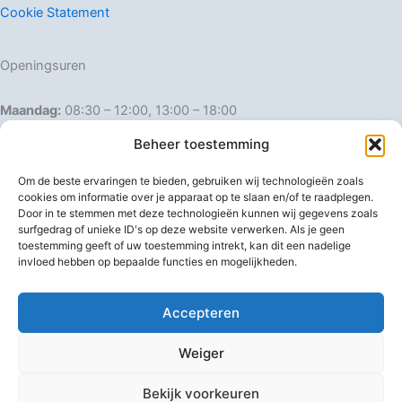
Cookie Statement
Openingsuren
Maandag:
08:30 – 12:00, 13:00 – 18:00
Dinsdag:
08:30 – 12:00, 13:00 – 18:00
Beheer toestemming
Woensdag:
08:30 – 12:00, 13:00 – 18:00
Donderdag:
08:30 – 12:00, 13:00 – 18:00
Om de beste ervaringen te bieden, gebruiken wij technologieën zoals
Vrijdag:
08:30 – 12:00, 13:00 – 18:00
cookies om informatie over je apparaat op te slaan en/of te raadplegen.
Door in te stemmen met deze technologieën kunnen wij gegevens zoals
Zaterdag:
08:30 – 16:00
surfgedrag of unieke ID's op deze website verwerken. Als je geen
Zondag:
Gesloten
toestemming geeft of uw toestemming intrekt, kan dit een nadelige
invloed hebben op bepaalde functies en mogelijkheden.
Afwijkende openingsuren
Accepteren
Weiger
Bekijk voorkeuren