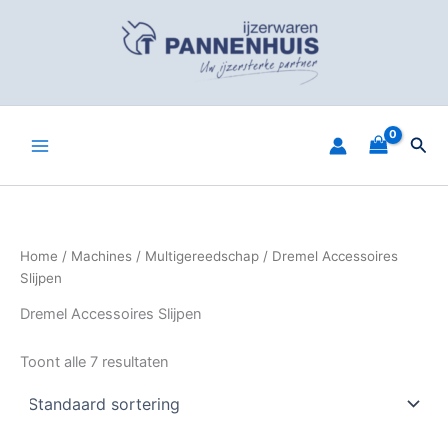
Spring
naar
de
inhoud
Zoe
Home
/
Machines
/
Multigereedschap
/ Dremel Accessoires
Slijpen
Dremel Accessoires Slijpen
Toont alle 7 resultaten