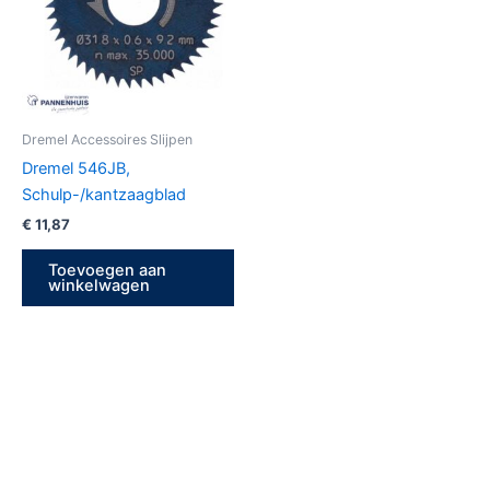
Dremel Accessoires Slijpen
Dremel 546JB,
Schulp-/kantzaagblad
€
11,87
Toevoegen aan
winkelwagen