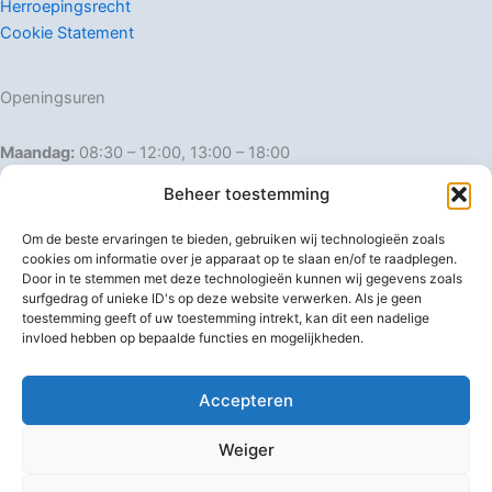
Herroepingsrecht
Cookie Statement
Openingsuren
Maandag:
08:30 – 12:00, 13:00 – 18:00
Dinsdag:
08:30 – 12:00, 13:00 – 18:00
Beheer toestemming
Woensdag:
08:30 – 12:00, 13:00 – 18:00
Donderdag:
08:30 – 12:00, 13:00 – 18:00
Om de beste ervaringen te bieden, gebruiken wij technologieën zoals
Vrijdag:
08:30 – 12:00, 13:00 – 18:00
cookies om informatie over je apparaat op te slaan en/of te raadplegen.
Door in te stemmen met deze technologieën kunnen wij gegevens zoals
Zaterdag:
08:30 – 16:00
surfgedrag of unieke ID's op deze website verwerken. Als je geen
Zondag:
Gesloten
toestemming geeft of uw toestemming intrekt, kan dit een nadelige
invloed hebben op bepaalde functies en mogelijkheden.
Afwijkende openingsuren
Accepteren
Weiger