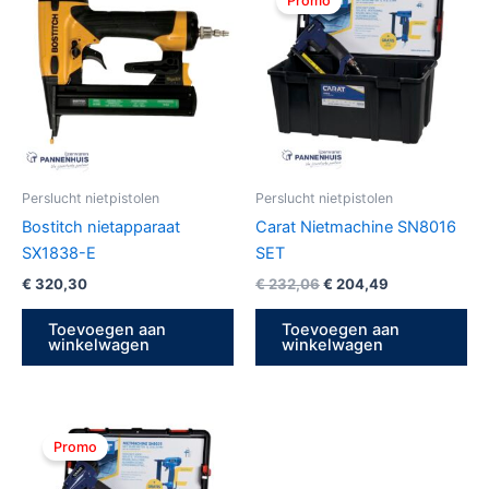
Promo
was:
is:
€ 232,06.
€ 204,49.
Perslucht nietpistolen
Perslucht nietpistolen
Bostitch nietapparaat
Carat Nietmachine SN8016
SX1838-E
SET
€
320,30
€
232,06
€
204,49
Toevoegen aan
Toevoegen aan
winkelwagen
winkelwagen
Oorspronkelijke
Huidige
prijs
prijs
Promo
was:
is:
€ 265,39.
€ 178,00.