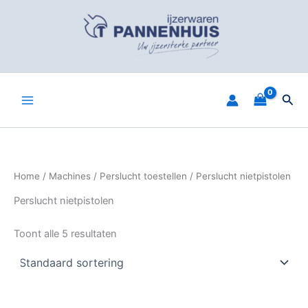
Spring
naar
de
inhoud
Zoe
Home
/
Machines
/
Perslucht toestellen
/ Perslucht nietpistolen
Perslucht nietpistolen
Toont alle 5 resultaten