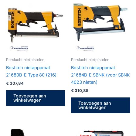
Perslucht nietpistolen
Perslucht nietpistolen
Bostitch nietapparaat
Bostitch nietapparaat
21680B-E Type 80 (216)
21684B-E SBNK (voor SBNK
4023 nieten)
€
307,84
€
310,85
Toevoegen aan
winkelwagen
Toevoegen aan
winkelwagen
Oorspronkelijke
Huidige
prijs
prijs