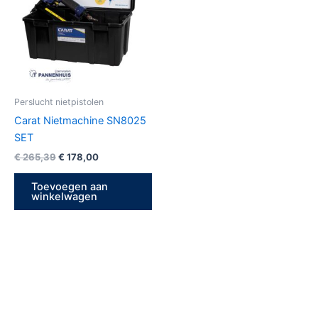
Perslucht nietpistolen
Carat Nietmachine SN8025
SET
€
265,39
€
178,00
Toevoegen aan
winkelwagen