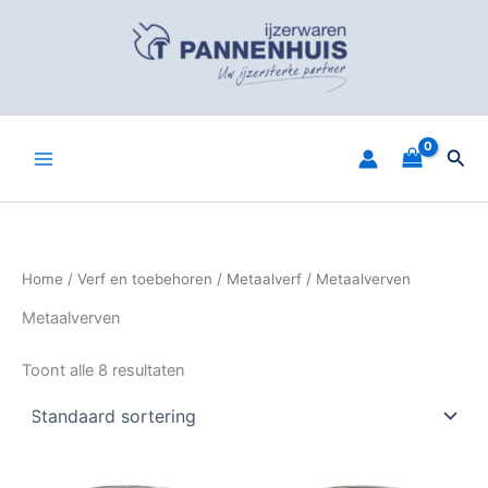
Spring
naar
de
inhoud
Zoe
Home
/
Verf en toebehoren
/
Metaalverf
/ Metaalverven
Metaalverven
Toont alle 8 resultaten