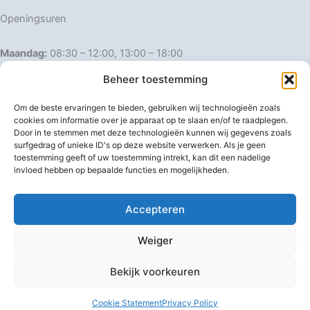
Openingsuren
Maandag:
08:30 – 12:00, 13:00 – 18:00
Dinsdag:
08:30 – 12:00, 13:00 – 18:00
Beheer toestemming
Woensdag:
08:30 – 12:00, 13:00 – 18:00
Donderdag:
08:30 – 12:00, 13:00 – 18:00
Om de beste ervaringen te bieden, gebruiken wij technologieën zoals
Vrijdag:
08:30 – 12:00, 13:00 – 18:00
cookies om informatie over je apparaat op te slaan en/of te raadplegen.
Door in te stemmen met deze technologieën kunnen wij gegevens zoals
Zaterdag:
08:30 – 16:00
surfgedrag of unieke ID's op deze website verwerken. Als je geen
Zondag:
Gesloten
toestemming geeft of uw toestemming intrekt, kan dit een nadelige
invloed hebben op bepaalde functies en mogelijkheden.
Afwijkende openingsuren
Accepteren
Weiger
Bekijk voorkeuren
Copyright © 2026 IJzerwaren 't Pannenhuis
Cookie Statement
Privacy Policy