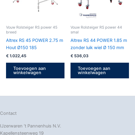
Vouw Rolsteiger RS power 45
Vouw Rolsteiger RS power 44
breed
smal
Altrex RS 45 POWER 2.75 m
Altrex RS 44 POWER 1.85 m
Hout Ø150 185
zonder luik wiel Ø 150 mm
€
1.022,45
€
536,03
Toevoegen aan
Toevoegen aan
winkelwagen
winkelwagen
Contact
IJzerwaren ‘t Pannenhuis N.V.
Kapellensteenweg 19