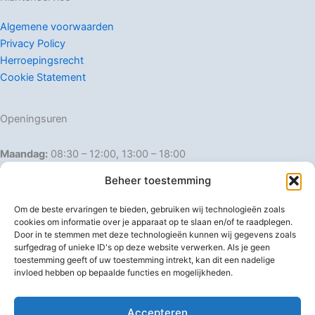
Algemene voorwaarden
Privacy Policy
Herroepingsrecht
Cookie Statement
Openingsuren
Maandag:
08:30 – 12:00, 13:00 – 18:00
Dinsdag:
08:30 – 12:00, 13:00 – 18:00
Beheer toestemming
Woensdag:
08:30 – 12:00, 13:00 – 18:00
Donderdag:
08:30 – 12:00, 13:00 – 18:00
Om de beste ervaringen te bieden, gebruiken wij technologieën zoals
Vrijdag:
08:30 – 12:00, 13:00 – 18:00
cookies om informatie over je apparaat op te slaan en/of te raadplegen.
Door in te stemmen met deze technologieën kunnen wij gegevens zoals
Zaterdag:
08:30 – 16:00
surfgedrag of unieke ID's op deze website verwerken. Als je geen
Zondag:
Gesloten
toestemming geeft of uw toestemming intrekt, kan dit een nadelige
invloed hebben op bepaalde functies en mogelijkheden.
Afwijkende openingsuren
Accepteren