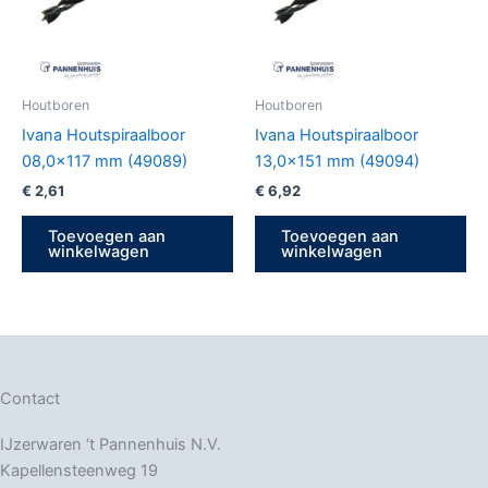
Houtboren
Houtboren
Ivana Houtspiraalboor
Ivana Houtspiraalboor
08,0×117 mm (49089)
13,0×151 mm (49094)
€
2,61
€
6,92
Toevoegen aan
Toevoegen aan
winkelwagen
winkelwagen
Contact
IJzerwaren ‘t Pannenhuis N.V.
Kapellensteenweg 19