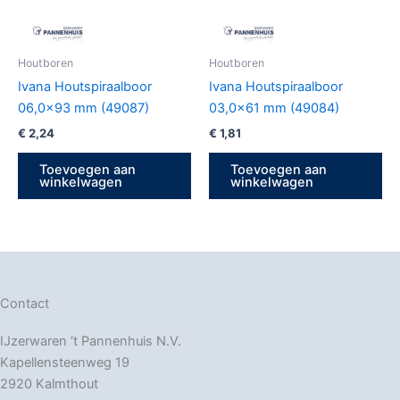
Houtboren
Houtboren
Ivana Houtspiraalboor
Ivana Houtspiraalboor
06,0×93 mm (49087)
03,0×61 mm (49084)
€
2,24
€
1,81
Toevoegen aan
Toevoegen aan
winkelwagen
winkelwagen
Contact
IJzerwaren ‘t Pannenhuis N.V.
Kapellensteenweg 19
2920 Kalmthout