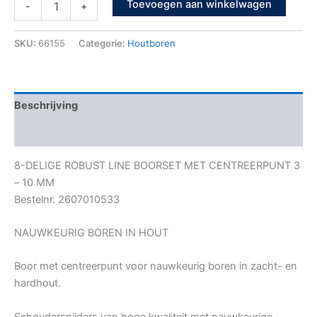
Toevoegen aan winkelwagen
-
+
SKU:
66155
Categorie:
Houtboren
Beschrijving
Bijkomende informatie
8-DELIGE ROBUST LINE BOORSET MET CENTREERPUNT 3
– 10 MM
Bestelnr. 2607010533
NAUWKEURIG BOREN IN HOUT
Boor met centreerpunt voor nauwkeurig boren in zacht- en
hardhout.
Schoudersnijders van hoge kwaliteit met nauwkeurige