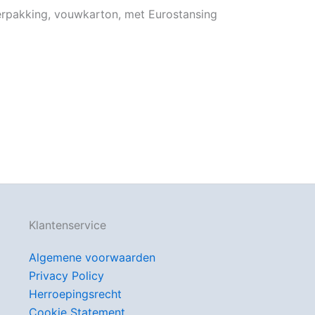
verpakking, vouwkarton, met Eurostansing
Klantenservice
Algemene voorwaarden
Privacy Policy
Herroepingsrecht
Cookie Statement