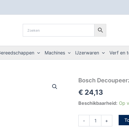
Gereedschappen
Machines
IJzerwaren
Verf en 
Bosch
Bosch Decoupeerz
Decoupeerzaagblad
€
24,13
T130
RF
special
Beschikbaarheid:
Op v
ceramics
aantal
T
-
+