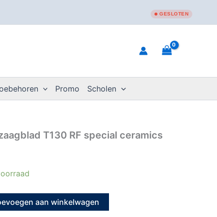
GESLOTEN
toebehoren
Promo
Scholen
aagblad T130 RF special ceramics
oorraad
oevoegen aan winkelwagen