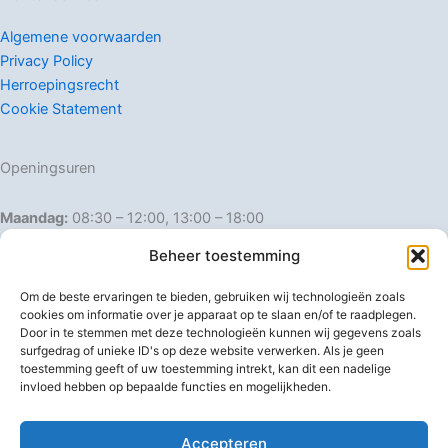
Algemene voorwaarden
Privacy Policy
Herroepingsrecht
Cookie Statement
Openingsuren
Maandag:
08:30 – 12:00, 13:00 – 18:00
Dinsdag:
08:30 – 12:00, 13:00 – 18:00
Beheer toestemming
Woensdag:
08:30 – 12:00, 13:00 – 18:00
Donderdag:
08:30 – 12:00, 13:00 – 18:00
Om de beste ervaringen te bieden, gebruiken wij technologieën zoals
Vrijdag:
08:30 – 12:00, 13:00 – 18:00
cookies om informatie over je apparaat op te slaan en/of te raadplegen.
Door in te stemmen met deze technologieën kunnen wij gegevens zoals
Zaterdag:
08:30 – 16:00
surfgedrag of unieke ID's op deze website verwerken. Als je geen
Zondag:
Gesloten
toestemming geeft of uw toestemming intrekt, kan dit een nadelige
invloed hebben op bepaalde functies en mogelijkheden.
Afwijkende openingsuren
Accepteren