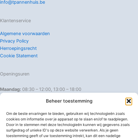
info@tpannenhuis.be
Klantenservice
Algemene voorwaarden
Privacy Policy
Herroepingsrecht
Cookie Statement
Openingsuren
Maandag:
08:30 – 12:00, 13:00 – 18:00
Dinsdag:
08:30 – 12:00, 13:00 – 18:00
Beheer toestemming
Woensdag:
08:30 – 12:00, 13:00 – 18:00
Donderdag:
08:30 – 12:00, 13:00 – 18:00
Om de beste ervaringen te bieden, gebruiken wij technologieën zoals
Vrijdag:
08:30 – 12:00, 13:00 – 18:00
cookies om informatie over je apparaat op te slaan en/of te raadplegen.
Door in te stemmen met deze technologieën kunnen wij gegevens zoals
Zaterdag:
08:30 – 16:00
surfgedrag of unieke ID's op deze website verwerken. Als je geen
Zondag:
Gesloten
toestemming geeft of uw toestemming intrekt, kan dit een nadelige