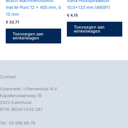
Bosch Machinehoutboor
Ivana Houtspiraalboor
met M-Punt 12 x 400 mm, d
10,0×133 mm (49091)
10 mm
€
4,15
€
32,71
Toevoegen aan
winkelwagen
Toevoegen aan
winkelwagen
Contact
IJzerwaren ‘t Pannenhuis N.V.
Kapellensteenweg 19
2920 Kalmthout
BTW: BE0411.632.267
Tel : 03 666 66 76