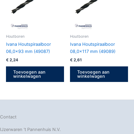
Houtboren
Houtboren
Ivana Houtspiraalboor
Ivana Houtspiraalboor
06,0×93 mm (49087)
08,0×117 mm (49089)
€
2,24
€
2,61
Toevoegen aan
Toevoegen aan
winkelwagen
winkelwagen
Contact
IJzerwaren ‘t Pannenhuis N.V.