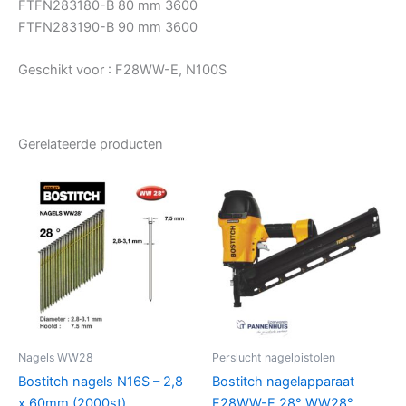
FTFN283180-B 80 mm 3600
FTFN283190-B 90 mm 3600
Geschikt voor : F28WW-E, N100S
Gerelateerde producten
Nagels WW28
Perslucht nagelpistolen
Bostitch nagels N16S – 2,8
Bostitch nagelapparaat
x 60mm (2000st)
F28WW-E 28° WW28°