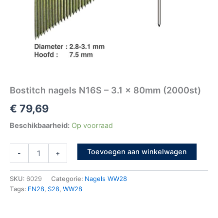
Bostitch nagels N16S – 3.1 x 80mm (2000st)
€
79,69
Beschikbaarheid:
Op voorraad
Toevoegen aan winkelwagen
-
+
SKU:
6029
Categorie:
Nagels WW28
Tags:
FN28
,
S28
,
WW28