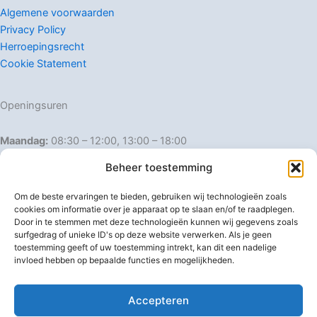
Algemene voorwaarden
Privacy Policy
Herroepingsrecht
Cookie Statement
Openingsuren
Maandag:
08:30 – 12:00, 13:00 – 18:00
Dinsdag:
08:30 – 12:00, 13:00 – 18:00
Beheer toestemming
Woensdag:
08:30 – 12:00, 13:00 – 18:00
Donderdag:
08:30 – 12:00, 13:00 – 18:00
Om de beste ervaringen te bieden, gebruiken wij technologieën zoals
Vrijdag:
08:30 – 12:00, 13:00 – 18:00
cookies om informatie over je apparaat op te slaan en/of te raadplegen.
Door in te stemmen met deze technologieën kunnen wij gegevens zoals
Zaterdag:
08:30 – 16:00
surfgedrag of unieke ID's op deze website verwerken. Als je geen
Zondag:
Gesloten
toestemming geeft of uw toestemming intrekt, kan dit een nadelige
invloed hebben op bepaalde functies en mogelijkheden.
Afwijkende openingsuren
Accepteren