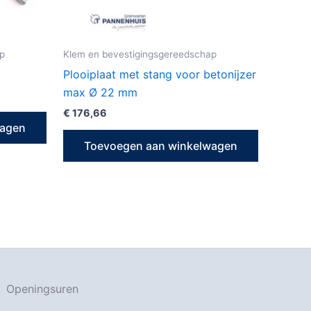
p
Klem en bevestigingsgereedschap
Plooiplaat met stang voor betonijzer
max Ø 22 mm
€
176,66
wagen
Toevoegen aan winkelwagen
Openingsuren