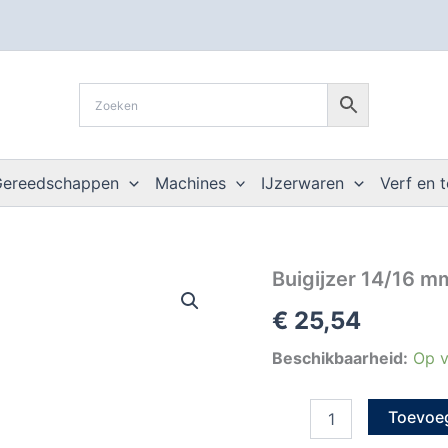
Gereedschappen
Machines
IJzerwaren
Verf en 
Buigijzer
Buigijzer 14/16 m
14/16
€
25,54
mm
aantal
Beschikbaarheid:
Op v
Toevoe