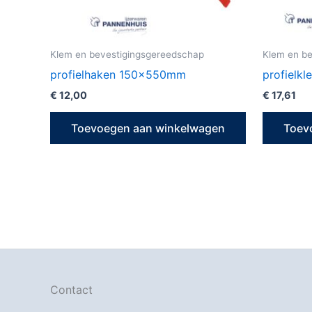
Klem en bevestigingsgereedschap
Klem en b
profielhaken 150x550mm
profielk
€
12,00
€
17,61
Toevoegen aan winkelwagen
Toev
Contact