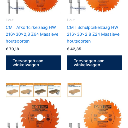
Hout
Hout
CMT Afkortcirkelzaag HW
CMT Schulpcirkelzaag HW
216x30x2,8 Z64 Massieve
216x30x2,8 Z24 Massieve
houtsoorten
houtsoorten
€
70,18
€
42,35
Toevoegen aan
Toevoegen aan
winkelwagen
winkelwagen