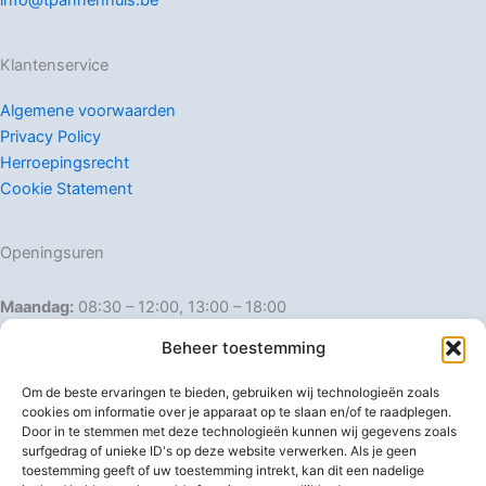
info@tpannenhuis.be
Klantenservice
Algemene voorwaarden
Privacy Policy
Herroepingsrecht
Cookie Statement
Openingsuren
Maandag:
08:30 – 12:00, 13:00 – 18:00
Dinsdag:
08:30 – 12:00, 13:00 – 18:00
Beheer toestemming
Woensdag:
08:30 – 12:00, 13:00 – 18:00
Donderdag:
08:30 – 12:00, 13:00 – 18:00
Om de beste ervaringen te bieden, gebruiken wij technologieën zoals
Vrijdag:
08:30 – 12:00, 13:00 – 18:00
cookies om informatie over je apparaat op te slaan en/of te raadplegen.
Door in te stemmen met deze technologieën kunnen wij gegevens zoals
Zaterdag:
08:30 – 16:00
surfgedrag of unieke ID's op deze website verwerken. Als je geen
Zondag:
Gesloten
toestemming geeft of uw toestemming intrekt, kan dit een nadelige