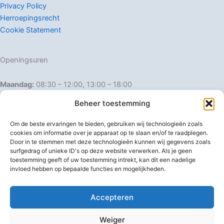
Privacy Policy
Herroepingsrecht
Cookie Statement
Openingsuren
Maandag:
08:30 – 12:00, 13:00 – 18:00
Dinsdag:
08:30 – 12:00, 13:00 – 18:00
Beheer toestemming
Woensdag:
08:30 – 12:00, 13:00 – 18:00
Donderdag:
08:30 – 12:00, 13:00 – 18:00
Om de beste ervaringen te bieden, gebruiken wij technologieën zoals
Vrijdag:
08:30 – 12:00, 13:00 – 18:00
cookies om informatie over je apparaat op te slaan en/of te raadplegen.
Door in te stemmen met deze technologieën kunnen wij gegevens zoals
Zaterdag:
08:30 – 16:00
surfgedrag of unieke ID's op deze website verwerken. Als je geen
Zondag:
Gesloten
toestemming geeft of uw toestemming intrekt, kan dit een nadelige
invloed hebben op bepaalde functies en mogelijkheden.
Afwijkende openingsuren
Accepteren
Weiger