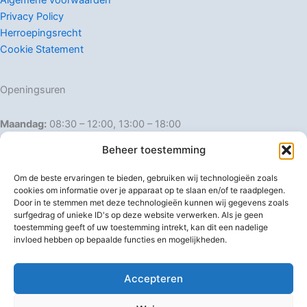
Privacy Policy
Herroepingsrecht
Cookie Statement
Openingsuren
Maandag:
08:30 – 12:00, 13:00 – 18:00
Dinsdag:
08:30 – 12:00, 13:00 – 18:00
Beheer toestemming
Woensdag:
08:30 – 12:00, 13:00 – 18:00
Donderdag:
08:30 – 12:00, 13:00 – 18:00
Om de beste ervaringen te bieden, gebruiken wij technologieën zoals
Vrijdag:
08:30 – 12:00, 13:00 – 18:00
cookies om informatie over je apparaat op te slaan en/of te raadplegen.
Door in te stemmen met deze technologieën kunnen wij gegevens zoals
Zaterdag:
08:30 – 16:00
surfgedrag of unieke ID's op deze website verwerken. Als je geen
Zondag:
Gesloten
toestemming geeft of uw toestemming intrekt, kan dit een nadelige
invloed hebben op bepaalde functies en mogelijkheden.
Afwijkende openingsuren
Accepteren