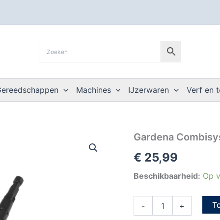
Gereedschappen
Machines
IJzerwaren
Verf en 
Gardena
Gardena Combisy
Combisystem
€
25,99
Terrasbezem
32
cm
Beschikbaarheid:
Op v
aantal
T
-
+