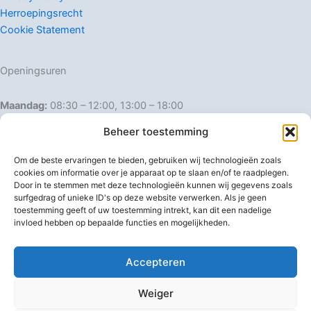
Herroepingsrecht
Cookie Statement
Openingsuren
Maandag:
08:30 – 12:00, 13:00 – 18:00
Dinsdag:
08:30 – 12:00, 13:00 – 18:00
Beheer toestemming
Woensdag:
08:30 – 12:00, 13:00 – 18:00
Donderdag:
08:30 – 12:00, 13:00 – 18:00
Om de beste ervaringen te bieden, gebruiken wij technologieën zoals
Vrijdag:
08:30 – 12:00, 13:00 – 18:00
cookies om informatie over je apparaat op te slaan en/of te raadplegen.
Door in te stemmen met deze technologieën kunnen wij gegevens zoals
Zaterdag:
08:30 – 16:00
surfgedrag of unieke ID's op deze website verwerken. Als je geen
Zondag:
Gesloten
toestemming geeft of uw toestemming intrekt, kan dit een nadelige
invloed hebben op bepaalde functies en mogelijkheden.
Afwijkende openingsuren
Accepteren
Weiger