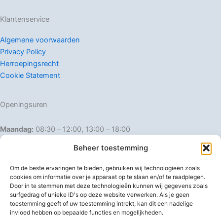
Klantenservice
Algemene voorwaarden
Privacy Policy
Herroepingsrecht
Cookie Statement
Openingsuren
Maandag:
08:30 – 12:00, 13:00 – 18:00
Dinsdag:
08:30 – 12:00, 13:00 – 18:00
Beheer toestemming
Woensdag:
08:30 – 12:00, 13:00 – 18:00
Donderdag:
08:30 – 12:00, 13:00 – 18:00
Om de beste ervaringen te bieden, gebruiken wij technologieën zoals
Vrijdag:
08:30 – 12:00, 13:00 – 18:00
cookies om informatie over je apparaat op te slaan en/of te raadplegen.
Door in te stemmen met deze technologieën kunnen wij gegevens zoals
Zaterdag:
08:30 – 16:00
surfgedrag of unieke ID's op deze website verwerken. Als je geen
Zondag:
Gesloten
toestemming geeft of uw toestemming intrekt, kan dit een nadelige
invloed hebben op bepaalde functies en mogelijkheden.