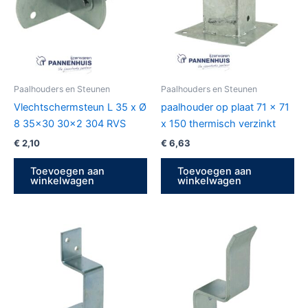
Paalhouders en Steunen
Paalhouders en Steunen
Vlechtschermsteun L 35 x Ø
paalhouder op plaat 71 x 71
8 35×30 30×2 304 RVS
x 150 thermisch verzinkt
€
2,10
€
6,63
Toevoegen aan
Toevoegen aan
winkelwagen
winkelwagen