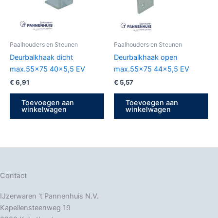
Paalhouders en Steunen
Paalhouders en Steunen
Deurbalkhaak dicht
Deurbalkhaak open
max.55×75 40×5,5 EV
max.55×75 44×5,5 EV
€
6,91
€
5,57
Toevoegen aan
Toevoegen aan
winkelwagen
winkelwagen
Contact
IJzerwaren ‘t Pannenhuis N.V.
Kapellensteenweg 19