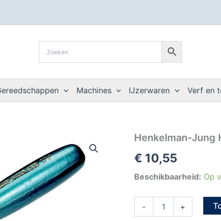
Gereedschappen
Machines
IJzerwaren
Verf en 
Henkelman-
Henkelman-Jung H
Jung
€
10,55
Hoektroffel
buitenhoek
recht
Beschikbaarheid:
Op v
100mm
aantal
T
-
+