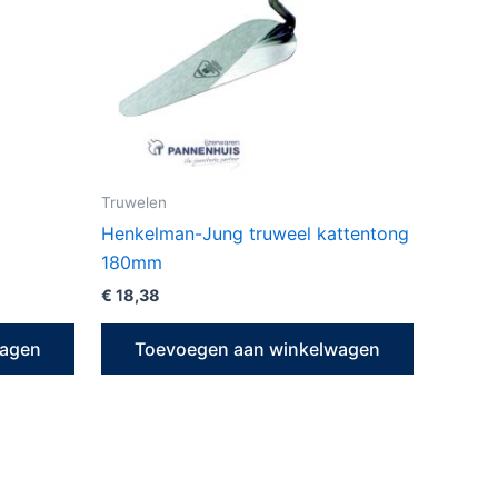
Truwelen
Henkelman-Jung truweel kattentong
180mm
€
18,38
wagen
Toevoegen aan winkelwagen