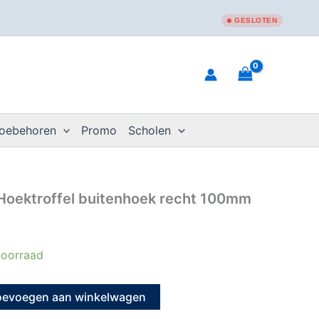
GESLOTEN
toebehoren
Promo
Scholen
oektroffel buitenhoek recht 100mm
oorraad
oevoegen aan winkelwagen