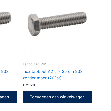
Tapbouten RVS
n 933
Inox tapbout A2 6 x 35 din 933
zonder moer (200st)
€
21,28
wagen
Toevoegen aan winkelwagen