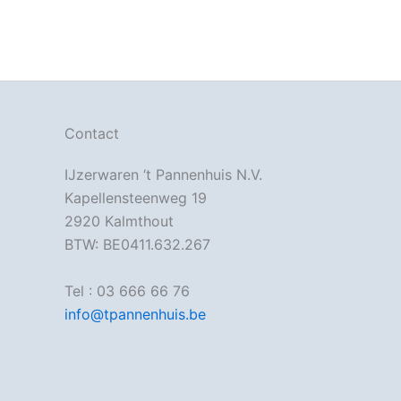
Contact
IJzerwaren ‘t Pannenhuis N.V.
Kapellensteenweg 19
2920 Kalmthout
BTW: BE0411.632.267
Tel : 03 666 66 76
info@tpannenhuis.be