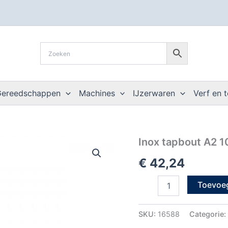
Gereedschappen
Machines
IJzerwaren
Verf en 
Inox
Inox tapbout A2 1
tapbout
€
42,24
A2
10
x
Toevoe
50
din
933
SKU:
16588
Categorie:
zonder