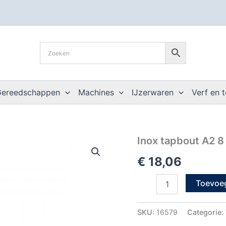
Gereedschappen
Machines
IJzerwaren
Verf en 
Inox
Inox tapbout A2 8
tapbout
€
18,06
A2
8
x
Toevoe
30
din
933
SKU:
16579
Categorie:
zonder