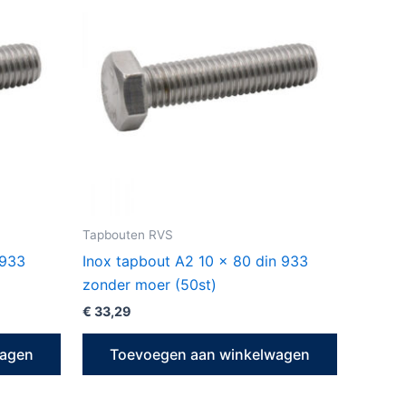
Tapbouten RVS
 933
Inox tapbout A2 10 x 80 din 933
zonder moer (50st)
€
33,29
wagen
Toevoegen aan winkelwagen