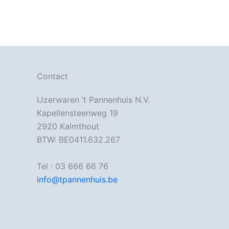
Contact
IJzerwaren ‘t Pannenhuis N.V.
Kapellensteenweg 19
2920 Kalmthout
BTW: BE0411.632.267
Tel : 03 666 66 76
info@tpannenhuis.be