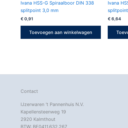
Ivana HSS-G Spiraalboor DIN 338
Ivana HS
splitpoint 3,0 mm
splitpoin
€
0,91
€
6,64
Toevoegen aan winkelwagen
Toev
Contact
IJzerwaren ‘t Pannenhuis N.V.
Kapellensteenweg 19
2920 Kalmthout
BTW: BE0411.632.267