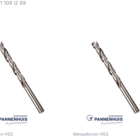
l1 109 l2 69
en HSS
Metaalboren HSS