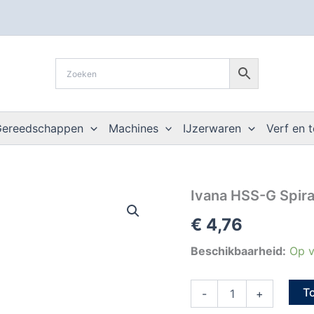
Gereedschappen
Machines
IJzerwaren
Verf en 
Ivana
Ivana HSS-G Spira
HSS-
€
4,76
G
Spiraalboor
DIN
Beschikbaarheid:
Op v
338
splitpoint
T
7,5
-
+
mm