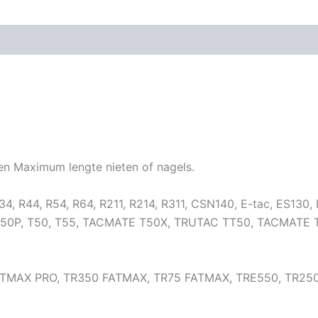
en Maximum lengte nieten of nagels.
 R34, R44, R54, R64, R211, R214, R311, CSN140, E-tac, ES1
50P, T50, T55, TACMATE T50X, TRUTAC TT50, TACMATE T50
 FATMAX PRO, TR350 FATMAX, TR75 FATMAX, TRE550, TR250