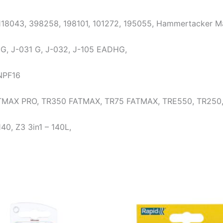
, 118043, 398258, 198101, 101272, 195055, Hammertacker M
G, J-031 G, J-032, J-105 EADHG,
NPF16
FATMAX PRO, TR350 FATMAX, TR75 FATMAX, TRE550, TR250
140, Z3 3in1 – 140L,