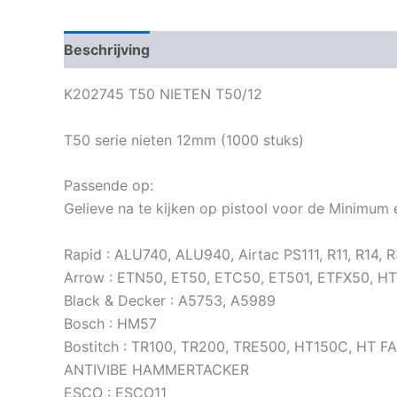
Beschrijving
Bijkomende informatie
K202745 T50 NIETEN T50/12
T50 serie nieten 12mm (1000 stuks)
Passende op:
Gelieve na te kijken op pistool voor de Minimum 
Rapid : ALU740, ALU940, Airtac PS111, R11, R14,
Arrow : ETN50, ET50, ETC50, ET501, ETFX50, HT
Black & Decker : A5753, A5989
Bosch : HM57
Bostitch : TR100, TR200, TRE500, HT150C, HT
ANTIVIBE HAMMERTACKER
ESCO : ESCO11