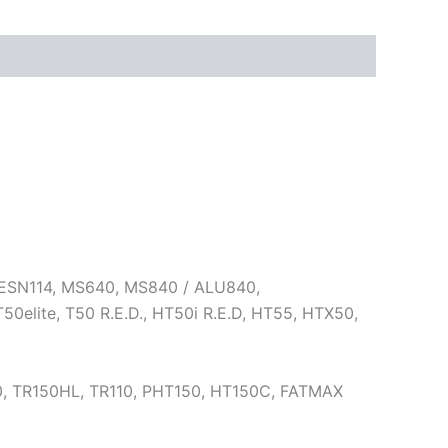
30, ESN114, MS640, MS840 / ALU840,
elite, T50 R.E.D., HT50i R.E.D, HT55, HTX50,
, TR150HL, TR110, PHT150, HT150C, FATMAX