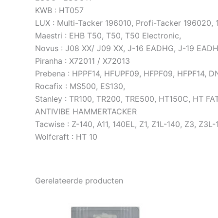
KWB : HT057
LUX : Multi-Tacker 196010, Profi-Tacker 196020
Maestri : EHB T50, T50, T50 Electronic,
Novus : J08 XX/ J09 XX, J-16 EADHG, J-19 EADH
Piranha : X72011 / X72013
Prebena : HPPF14, HFUPF09, HFPF09, HFPF14, D
Rocafix : MS500, ES130,
Stanley : TR100, TR200, TRE500, HT150C, HT 
ANTIVIBE HAMMERTACKER
Tacwise : Z-140, A11, 140EL, Z1, Z1L-140, Z3, Z3L-
Wolfcraft : HT 10
Gerelateerde producten