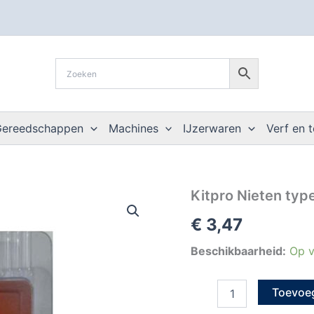
Gereedschappen
Machines
IJzerwaren
Verf en 
Kitpro
Kitpro Nieten typ
Nieten
€
3,47
type
140
12
Beschikbaarheid:
Op v
mm
1000
Toevoe
st
aantal