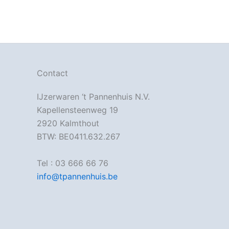
Contact
IJzerwaren ‘t Pannenhuis N.V.
Kapellensteenweg 19
2920 Kalmthout
BTW: BE0411.632.267
Tel : 03 666 66 76
info@tpannenhuis.be