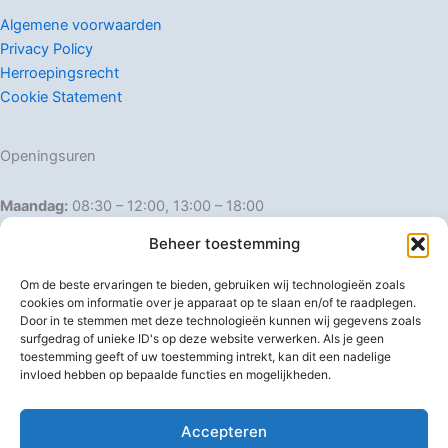
Algemene voorwaarden
Privacy Policy
Herroepingsrecht
Cookie Statement
Openingsuren
Maandag:
08:30 – 12:00, 13:00 – 18:00
Dinsdag:
08:30 – 12:00, 13:00 – 18:00
Beheer toestemming
Woensdag:
08:30 – 12:00, 13:00 – 18:00
Donderdag:
08:30 – 12:00, 13:00 – 18:00
Om de beste ervaringen te bieden, gebruiken wij technologieën zoals
Vrijdag:
08:30 – 12:00, 13:00 – 18:00
cookies om informatie over je apparaat op te slaan en/of te raadplegen.
Door in te stemmen met deze technologieën kunnen wij gegevens zoals
Zaterdag:
08:30 – 16:00
surfgedrag of unieke ID's op deze website verwerken. Als je geen
Zondag:
Gesloten
toestemming geeft of uw toestemming intrekt, kan dit een nadelige
invloed hebben op bepaalde functies en mogelijkheden.
Afwijkende openingsuren
Accepteren