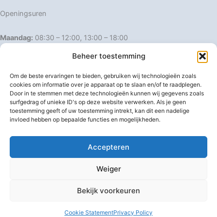
Openingsuren
Maandag:
08:30 – 12:00, 13:00 – 18:00
Dinsdag:
08:30 – 12:00, 13:00 – 18:00
Beheer toestemming
Woensdag:
08:30 – 12:00, 13:00 – 18:00
Donderdag:
08:30 – 12:00, 13:00 – 18:00
Om de beste ervaringen te bieden, gebruiken wij technologieën zoals
Vrijdag:
08:30 – 12:00, 13:00 – 18:00
cookies om informatie over je apparaat op te slaan en/of te raadplegen.
Door in te stemmen met deze technologieën kunnen wij gegevens zoals
Zaterdag:
08:30 – 16:00
surfgedrag of unieke ID's op deze website verwerken. Als je geen
Zondag:
Gesloten
toestemming geeft of uw toestemming intrekt, kan dit een nadelige
invloed hebben op bepaalde functies en mogelijkheden.
Afwijkende openingsuren
Accepteren
Weiger
Bekijk voorkeuren
Copyright © 2026 IJzerwaren 't Pannenhuis
Cookie Statement
Privacy Policy