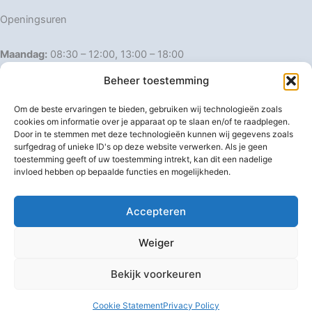
Openingsuren
Maandag:
08:30 – 12:00, 13:00 – 18:00
Dinsdag:
08:30 – 12:00, 13:00 – 18:00
Beheer toestemming
Woensdag:
08:30 – 12:00, 13:00 – 18:00
Donderdag:
08:30 – 12:00, 13:00 – 18:00
Om de beste ervaringen te bieden, gebruiken wij technologieën zoals
Vrijdag:
08:30 – 12:00, 13:00 – 18:00
cookies om informatie over je apparaat op te slaan en/of te raadplegen.
Door in te stemmen met deze technologieën kunnen wij gegevens zoals
Zaterdag:
08:30 – 16:00
surfgedrag of unieke ID's op deze website verwerken. Als je geen
Zondag:
Gesloten
toestemming geeft of uw toestemming intrekt, kan dit een nadelige
invloed hebben op bepaalde functies en mogelijkheden.
Afwijkende openingsuren
Accepteren
Weiger
Bekijk voorkeuren
Copyright © 2026 IJzerwaren 't Pannenhuis
Cookie Statement
Privacy Policy