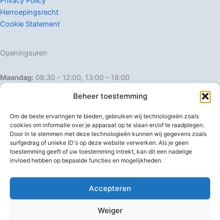
Privacy Policy
Herroepingsrecht
Cookie Statement
Openingsuren
Maandag:
08:30 – 12:00, 13:00 – 18:00
Dinsdag:
08:30 – 12:00, 13:00 – 18:00
Beheer toestemming
Woensdag:
08:30 – 12:00, 13:00 – 18:00
Donderdag:
08:30 – 12:00, 13:00 – 18:00
Om de beste ervaringen te bieden, gebruiken wij technologieën zoals
Vrijdag:
08:30 – 12:00, 13:00 – 18:00
cookies om informatie over je apparaat op te slaan en/of te raadplegen.
Door in te stemmen met deze technologieën kunnen wij gegevens zoals
Zaterdag:
08:30 – 16:00
surfgedrag of unieke ID's op deze website verwerken. Als je geen
Zondag:
Gesloten
toestemming geeft of uw toestemming intrekt, kan dit een nadelige
invloed hebben op bepaalde functies en mogelijkheden.
Afwijkende openingsuren
Accepteren
Weiger