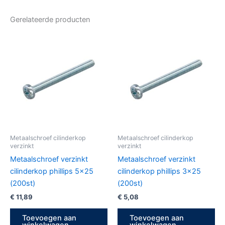
Gerelateerde producten
Metaalschroef cilinderkop
Metaalschroef cilinderkop
verzinkt
verzinkt
Metaalschroef verzinkt
Metaalschroef verzinkt
cilinderkop phillips 5×25
cilinderkop phillips 3×25
(200st)
(200st)
€
11,89
€
5,08
Toevoegen aan
Toevoegen aan
winkelwagen
winkelwagen