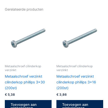
Gerelateerde producten
Metaalschroef cilinderkop
Metaalschroef cilinderkop
verzinkt
verzinkt
Metaalschroef verzinkt
Metaalschroef verzinkt
cilinderkop phillips 3×30
cilinderkop phillips 3×16
(200st)
(200st)
€
5,38
€
3,86
Toevoegen aan
Toevoegen aan
winkelwagen
winkelwagen