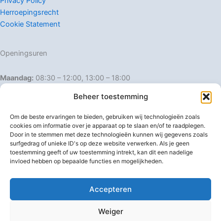
Privacy Policy
Herroepingsrecht
Cookie Statement
Openingsuren
Maandag:
08:30 – 12:00, 13:00 – 18:00
Dinsdag:
08:30 – 12:00, 13:00 – 18:00
Beheer toestemming
Woensdag:
08:30 – 12:00, 13:00 – 18:00
Donderdag:
08:30 – 12:00, 13:00 – 18:00
Om de beste ervaringen te bieden, gebruiken wij technologieën zoals
Vrijdag:
08:30 – 12:00, 13:00 – 18:00
cookies om informatie over je apparaat op te slaan en/of te raadplegen.
Door in te stemmen met deze technologieën kunnen wij gegevens zoals
Zaterdag:
08:30 – 16:00
surfgedrag of unieke ID's op deze website verwerken. Als je geen
Zondag:
Gesloten
toestemming geeft of uw toestemming intrekt, kan dit een nadelige
invloed hebben op bepaalde functies en mogelijkheden.
Afwijkende openingsuren
Accepteren
Weiger