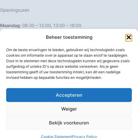
Openingsuren
Maandag:
08:30 – 12:00, 13:00 – 18:00
Dinsdag:
08:30 – 12:00, 13:00 – 18:00
Beheer toestemming
Woensdag:
08:30 – 12:00, 13:00 – 18:00
Donderdag:
08:30 – 12:00, 13:00 – 18:00
Om de beste ervaringen te bieden, gebruiken wij technologieën zoals
Vrijdag:
08:30 – 12:00, 13:00 – 18:00
cookies om informatie over je apparaat op te slaan en/of te raadplegen.
Door in te stemmen met deze technologieën kunnen wij gegevens zoals
Zaterdag:
08:30 – 16:00
surfgedrag of unieke ID's op deze website verwerken. Als je geen
Zondag:
Gesloten
toestemming geeft of uw toestemming intrekt, kan dit een nadelige
invloed hebben op bepaalde functies en mogelijkheden.
Afwijkende openingsuren
Accepteren
Weiger
Bekijk voorkeuren
Copyright © 2026 IJzerwaren 't Pannenhuis
Cookie Statement
Privacy Policy