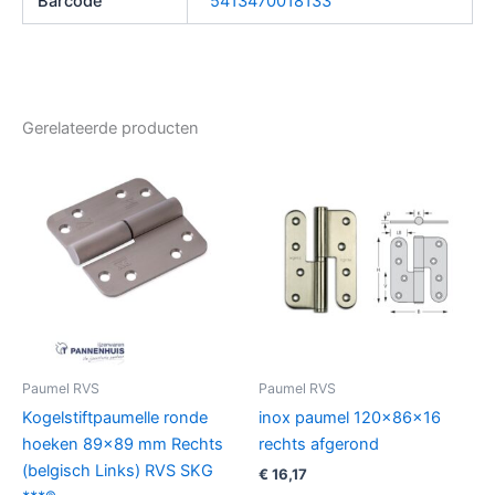
Barcode
5413470018133
Gerelateerde producten
Paumel RVS
Paumel RVS
Kogelstiftpaumelle ronde
inox paumel 120x86x16
hoeken 89×89 mm Rechts
rechts afgerond
(belgisch Links) RVS SKG
€
16,17