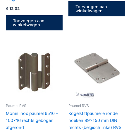
***®
Toevoegen aan
€
12,02
winkelwagen
Toevoegen aan
winkelwagen
Paumel RVS
Paumel RVS
Monin inox paumel 6510 –
Kogelstiftpaumelle ronde
100×16 rechts gebogen
hoeken 89×150 mm DIN
afgerond
rechts (belgisch links) RVS