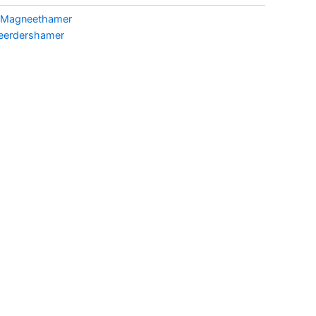
Magneethamer
feerdershamer