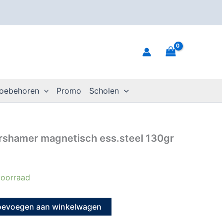
toebehoren
Promo
Scholen
rshamer magnetisch ess.steel 130gr
oorraad
oevoegen aan winkelwagen