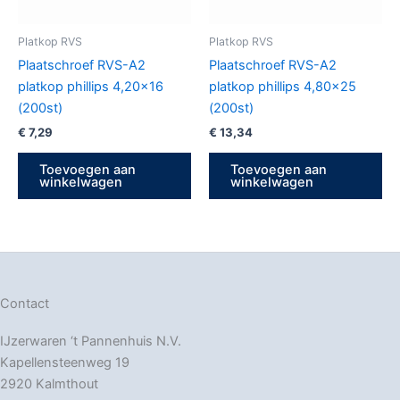
Platkop RVS
Platkop RVS
Plaatschroef RVS-A2
Plaatschroef RVS-A2
platkop phillips 4,20×16
platkop phillips 4,80×25
(200st)
(200st)
€
7,29
€
13,34
Toevoegen aan
Toevoegen aan
winkelwagen
winkelwagen
Contact
IJzerwaren ‘t Pannenhuis N.V.
Kapellensteenweg 19
2920 Kalmthout