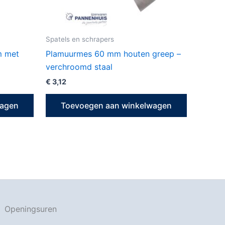
Spatels en schrapers
m met
Plamuurmes 60 mm houten greep –
verchroomd staal
€
3,12
wagen
Toevoegen aan winkelwagen
Openingsuren