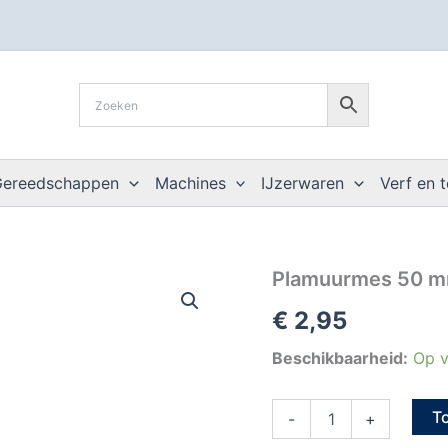
Gereedschappen
Machines
IJzerwaren
Verf en 
Plamuurmes
Plamuurmes 50 mm
50
€
2,95
mm
houten
greep
Beschikbaarheid:
Op v
-
verchroomd
T
staal
-
+
aantal