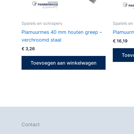
Spatels en schrapers
Spatels en
Plamuurmes 40 mm houten greep –
Plamuurm
verchroomd staal
€
16,19
€
3,26
Toev
Toevoegen aan winkelwagen
Contact