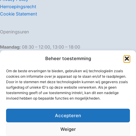
Herroepingsrecht
Cookie Statement
Openingsuren
Maandag:
08:30 – 12:00, 13:00 – 18:00
Dinsdag:
08:30 – 12:00, 13:00 – 18:00
Beheer toestemming
Woensdag:
08:30 – 12:00, 13:00 – 18:00
Donderdag:
08:30 – 12:00, 13:00 – 18:00
Om de beste ervaringen te bieden, gebruiken wij technologieën zoals
Vrijdag:
08:30 – 12:00, 13:00 – 18:00
cookies om informatie over je apparaat op te slaan en/of te raadplegen.
Door in te stemmen met deze technologieën kunnen wij gegevens zoals
Zaterdag:
08:30 – 16:00
surfgedrag of unieke ID's op deze website verwerken. Als je geen
Zondag:
Gesloten
toestemming geeft of uw toestemming intrekt, kan dit een nadelige
invloed hebben op bepaalde functies en mogelijkheden.
Afwijkende openingsuren
Accepteren
Weiger