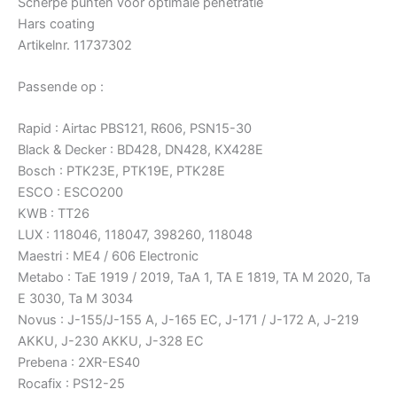
Scherpe punten voor optimale penetratie
Hars coating
Artikelnr. 11737302
Passende op :
Rapid : Airtac PBS121, R606, PSN15-30
Black & Decker : BD428, DN428, KX428E
Bosch : PTK23E, PTK19E, PTK28E
ESCO : ESCO200
KWB : TT26
LUX : 118046, 118047, 398260, 118048
Maestri : ME4 / 606 Electronic
Metabo : TaE 1919 / 2019, TaA 1, TA E 1819, TA M 2020, Ta
E 3030, Ta M 3034
Novus : J-155/J-155 A, J-165 EC, J-171 / J-172 A, J-219
AKKU, J-230 AKKU, J-328 EC
Prebena : 2XR-ES40
Rocafix : PS12-25