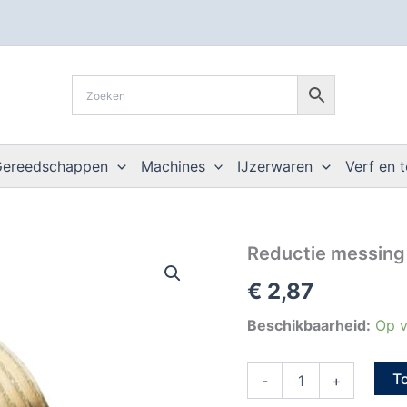
Gereedschappen
Machines
IJzerwaren
Verf en 
Reductie
Reductie messing 
messing
€
2,87
M/V
4/4"
x
Beschikbaarheid:
Op v
3/4"
aantal
T
-
+