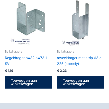
Balkdragers
Balkdragers
Regeldrager b=32 h=73 1
raveeldrager met strip 63 x
SV
225 (speedy)
€
1,19
€
2,23
Toevoegen aan
Toevoegen aan
winkelwagen
winkelwagen