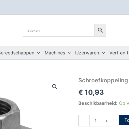
Gereedschappen
Machines
IJzerwaren
Verf en 
Schroefkoppeling
Schroefkoppeling 
verzinkt
€
10,93
V/V
3/8"
aantal
Beschikbaarheid:
Op v
T
-
+