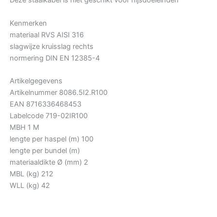
Deze staalkabel is niet geschikt voor hijsdoeleinden
Kenmerken
materiaal RVS AISI 316
slagwijze kruisslag rechts
normering DIN EN 12385-4
Artikelgegevens
Artikelnummer 8086.5I2.R100
EAN 8716336468453
Labelcode 719-02IR100
MBH 1 M
lengte per haspel (m) 100
lengte per bundel (m)
materiaaldikte Ø (mm) 2
MBL (kg) 212
WLL (kg) 42