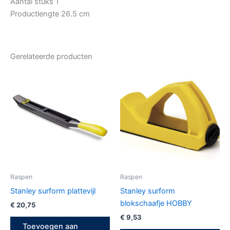
Aantal stuks 1
Productlengte 26.5 cm
Gerelateerde producten
Raspen
Raspen
Stanley surform plattevijl
Stanley surform
blokschaafje HOBBY
€
20,75
€
9,53
Toevoegen aan