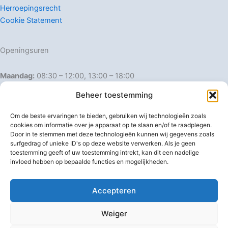
Herroepingsrecht
Cookie Statement
Openingsuren
Maandag:
08:30 – 12:00, 13:00 – 18:00
Dinsdag:
08:30 – 12:00, 13:00 – 18:00
Beheer toestemming
Woensdag:
08:30 – 12:00, 13:00 – 18:00
Donderdag:
08:30 – 12:00, 13:00 – 18:00
Om de beste ervaringen te bieden, gebruiken wij technologieën zoals
Vrijdag:
08:30 – 12:00, 13:00 – 18:00
cookies om informatie over je apparaat op te slaan en/of te raadplegen.
Door in te stemmen met deze technologieën kunnen wij gegevens zoals
Zaterdag:
08:30 – 16:00
surfgedrag of unieke ID's op deze website verwerken. Als je geen
Zondag:
Gesloten
toestemming geeft of uw toestemming intrekt, kan dit een nadelige
invloed hebben op bepaalde functies en mogelijkheden.
Afwijkende openingsuren
Accepteren
Weiger