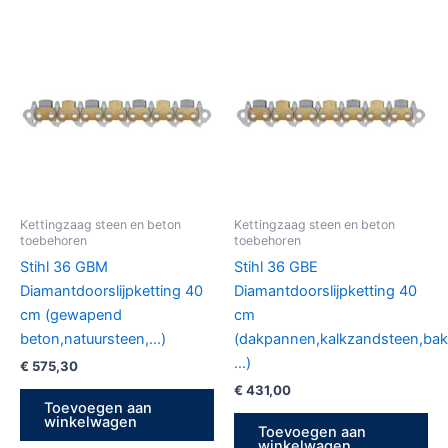
Kettingzaag steen en beton
Kettingzaag steen en beton
toebehoren
toebehoren
Stihl 36 GBM
Stihl 36 GBE
Diamantdoorslijpketting 40
Diamantdoorslijpketting 40
cm (gewapend
cm
beton,natuursteen,…)
(dakpannen,kalkzandsteen,bak
…)
€
575,30
€
431,00
Toevoegen aan
winkelwagen
Toevoegen aan
winkelwagen